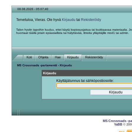
08.08.2026 - 05:07:40
Tervetuloa, Vieras. Ole hyvä
Kirjaudu
tai
Rekisteröidy
Talon hyviin tapoihin kuuluu, ettei käytä kopiosuojattua tai loukkaavaa materiaalia. J
huomaat täällä jotain epäasiallista tai hälyttävää, ilmoita ylläpitäjille mod1 tai admin.
Koti
Ohjeita
Hae
Kirjaudu
Rekisteröidy
MS Crossroads -parlamentti
› Kirjaudu
Kirjaudu
Käyttäjätunnus tai sähköpostiosoite:
MS Crossroads -pa
YaBB
© 2000